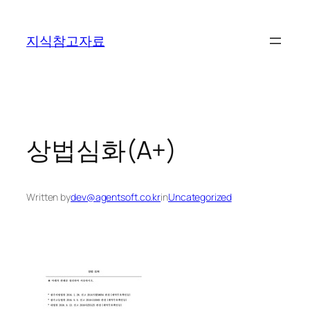
콘
텐
지식참고자료
츠
로
바
로
가
기
상법심화(A+)
Written by
dev@agentsoft.co.kr
in
Uncategorized