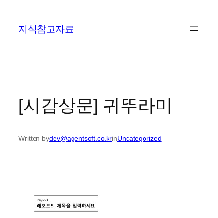
콘
텐
지식참고자료
츠
로
바
로
가
기
[시감상문] 귀뚜라미
Written by
dev@agentsoft.co.kr
in
Uncategorized