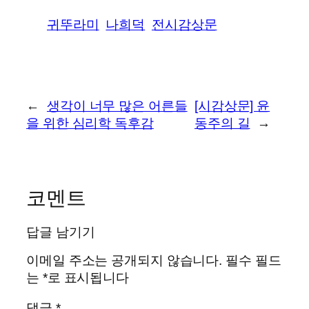
귀뚜라미
나희덕
전시감상문
←
생각이 너무 많은 어른들
[시감상문] 윤
을 위한 심리학 독후감
동주의 길
→
코멘트
답글 남기기
이메일 주소는 공개되지 않습니다.
필수 필드
는
*
로 표시됩니다
댓글
*