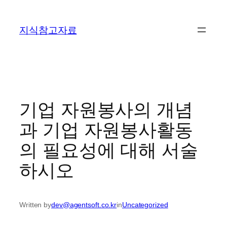
콘
텐
지식참고자료
츠
로
바
로
가
기
기업 자원봉사의 개념
과 기업 자원봉사활동
의 필요성에 대해 서술
하시오
Written by
dev@agentsoft.co.kr
in
Uncategorized