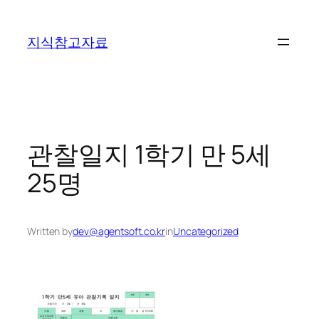
콘
텐
지식참고자료
츠
로
바
로
가
기
관찰일지 1학기 만 5세
25명
Written by
dev@agentsoft.co.kr
in
Uncategorized