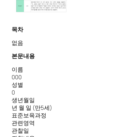
목차
없음
본문내용
이름
000
성별
0
생년월일
년 월 일 (만5세)
표준보육과정
관련영역
관찰일