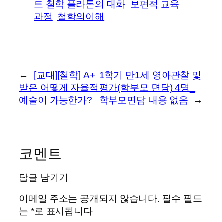
트 철학 플라톤의 대화
보편적 교육
과정
철학의이해
←
[교대][철학] A+
1학기 만1세 영아관찰 및
받은 어떻게 자율적
평가(학부모 면담) 4명_
예술이 가능한가?
학부모면담 내용 없음
→
코멘트
답글 남기기
이메일 주소는 공개되지 않습니다.
필수 필드
는
*
로 표시됩니다