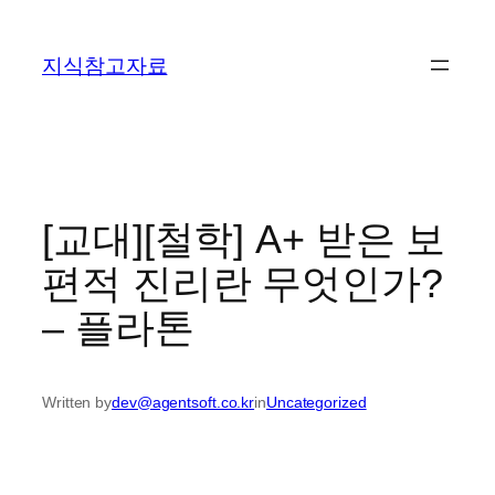
콘
텐
지식참고자료
츠
로
바
로
가
기
[교대][철학] A+ 받은 보
편적 진리란 무엇인가?
– 플라톤
Written by
dev@agentsoft.co.kr
in
Uncategorized