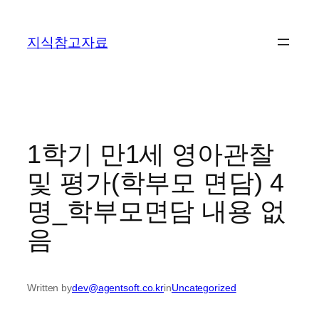
콘
텐
지식참고자료
츠
로
바
로
가
기
1학기 만1세 영아관찰
및 평가(학부모 면담) 4
명_학부모면담 내용 없
음
Written by
dev@agentsoft.co.kr
in
Uncategorized