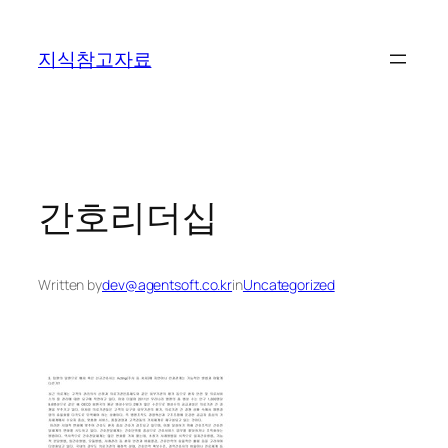
콘
텐
지식참고자료
츠
로
바
로
가
기
간호리더십
Written by
dev@agentsoft.co.kr
in
Uncategorized