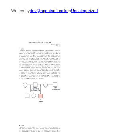
Written by
dev@agentsoft.co.kr
in
Uncategorized