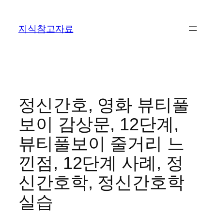
콘
텐
지식참고자료
츠
로
바
로
가
기
정신간호, 영화 뷰티풀
보이 감상문, 12단계,
뷰티풀보이 줄거리 느
낀점, 12단계 사례, 정
신간호학, 정신간호학
실습