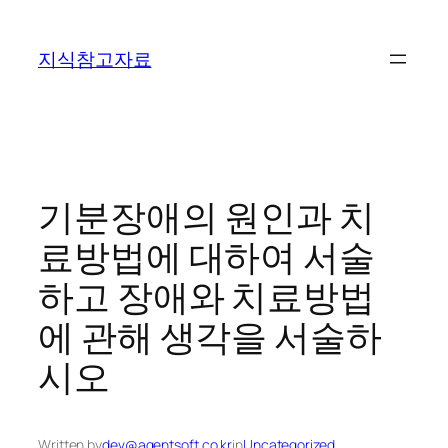
콘
텐
지식참고자료
츠
로
바
로
가
기
기분장애의 원인과 치
료방법에 대하여 서술
하고 장애와 치료방법
에 관해 생각을 서술하
시오
Written by
dev@agentsoft.co.kr
in
Uncategorized