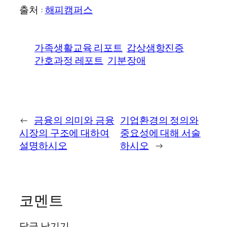
출처 :
해피캠퍼스
가족생활교육 리포트
갑상샘항진증
간호과정 레포트
기분장애
←
금융의 의미와 금융
기업환경의 정의와
시장의 구조에 대하여
중요성에 대해 서술
설명하시오
하시오
→
코멘트
답글 남기기