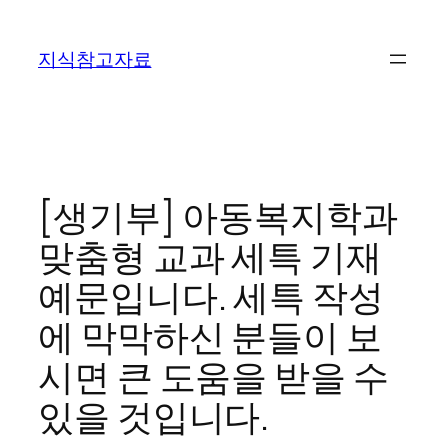
콘
텐
지식참고자료
츠
로
바
로
가
기
[생기부] 아동복지학과
맞춤형 교과 세특 기재
예문입니다. 세특 작성
에 막막하신 분들이 보
시면 큰 도움을 받을 수
있을 것입니다.