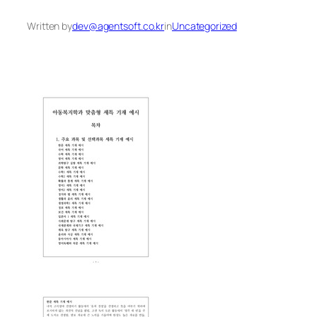
Written by
dev@agentsoft.co.kr
in
Uncategorized