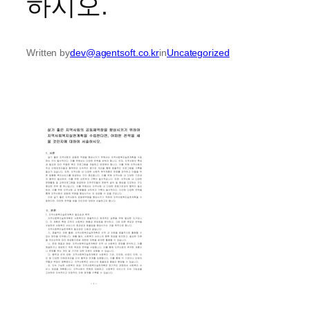
하시오.
Written by
dev@agentsoft.co.kr
in
Uncategorized