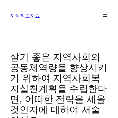
콘
텐
지식참고자료
츠
로
바
로
가
기
살기 좋은 지역사회의
공동체역량을 향상시키
기 위하여 지역사회복
지실천계획을 수립한다
면, 어떠한 전략을 세울
것인지에 대하여 서술