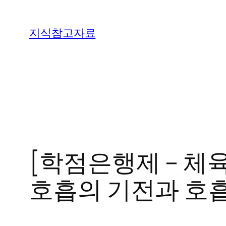
콘
텐
지식참고자료
츠
로
바
로
가
기
[학점은행제 – 체육
호흡의 기전과 호