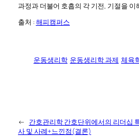
과정과 더불어 호흡의 각 기전, 기절을 이
출처 :
해피캠퍼스
운동생리학
운동생리학 과제
체육학
←
간호관리학 간호단위에서의 리더십 특
사 및 사례+느낀점(결론)