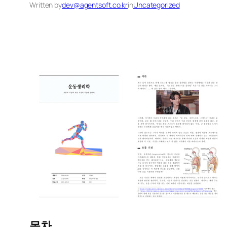
Written by
dev@agentsoft.co.kr
in
Uncategorized
목차