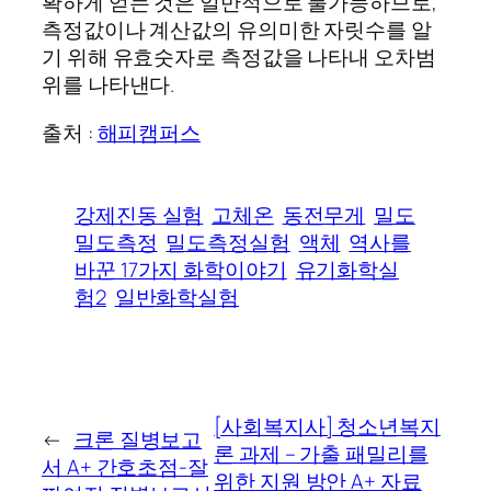
확하게 얻는 것은 일반적으로 불가능하므로,
측정값이나 계산값의 유의미한 자릿수를 알
기 위해 유효숫자로 측정값을 나타내 오차범
위를 나타낸다.
출처 :
해피캠퍼스
강제진동 실험
고체온
동전무게
밀도
밀도측정
밀도측정실험
액체
역사를
바꾼 17가지 화학이야기
유기화학실
험2
일반화학실험
[사회복지사] 청소년복지
←
크론 질병보고
론 과제 – 가출 패밀리를
서 A+ 간호초점-잘
위한 지원 방안 A+ 자료