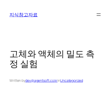
콘
텐
지식참고자료
츠
로
바
로
가
기
고체와 액체의 밀도 측
정 실험
Written by
dev@agentsoft.co.kr
in
Uncategorized