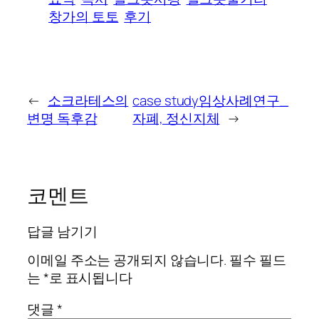
창가의 토토
후기
←
소크라테스의
case study임상사례연구_
변명 독후감
자폐, 정신지체
→
코멘트
답글 남기기
이메일 주소는 공개되지 않습니다.
필수 필드
는
*
로 표시됩니다
댓글
*