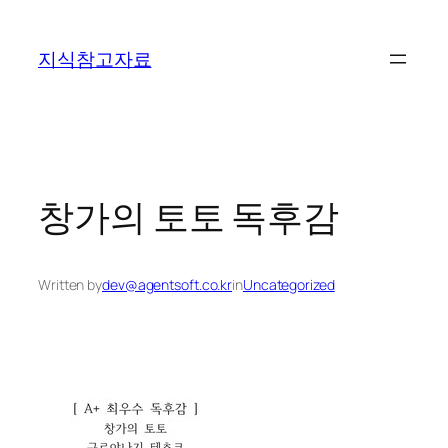
콘
텐
지식참고자료
츠
로
바
로
가
기
창가의 토토 독후감
Written by
dev@agentsoft.co.kr
in
Uncategorized