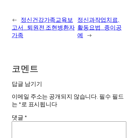
←
정신건강가족교육보
정신과작업치료,
고서_퇴원전 조현병환자
활동요법_종이공
가족
예
→
코멘트
답글 남기기
이메일 주소는 공개되지 않습니다.
필수 필드
는
*
로 표시됩니다
댓글
*