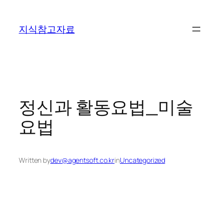
콘
텐
지식참고자료
츠
로
바
로
가
기
정신과 활동요법_미술
요법
Written by
dev@agentsoft.co.kr
in
Uncategorized