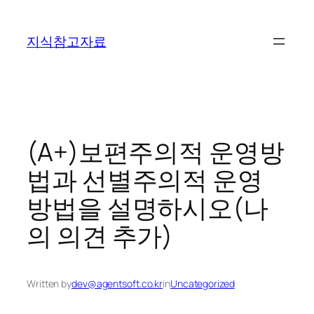
콘
텐
지식참고자료
츠
로
바
로
가
기
(A+)보편주의적 운영방
법과 선별주의적 운영
방법을 설명하시오(나
의 의견 추가)
Written by
dev@agentsoft.co.kr
in
Uncategorized