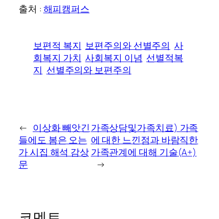
출처 :
해피캠퍼스
보편적 복지
보편주의와 선별주의
사
회복지 가치
사회복지 이념
선별적복
지
선별주의와 보편주의
←
이상화 빼앗긴
가족상담및가족치료) 가족
들에도 봄은 오는
에 대한 느낀점과 바람직한
가 시집 해석 감상
가족관계에 대해 기술(A+)
문
→
코멘트