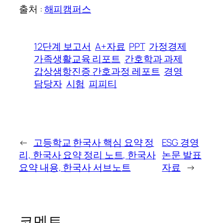
출처 :
해피캠퍼스
12단계 보고서
A+자료
PPT
가정경제
가족생활교육 리포트
간호학과 과제
갑상샘항진증 간호과정 레포트
경영
담당자
시험
피피티
←
고등학교 한국사 핵심 요약 정
ESG 경영
리, 한국사 요약 정리 노트, 한국사
논문 발표
요약 내용, 한국사 서브노트
자료
→
코멘트