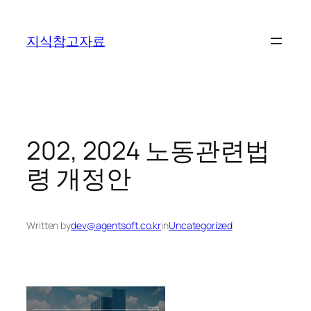
콘
텐
지식참고자료
츠
로
바
로
가
기
202, 2024 노동관련법
령 개정안
Written by
dev@agentsoft.co.kr
in
Uncategorized