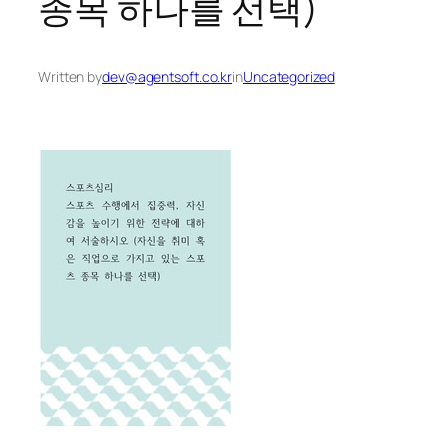
종목 하나를 선택)
Written by
dev@agentsoft.co.kr
in
Uncategorized