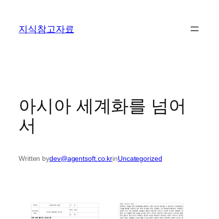
콘
텐
지식참고자료
츠
로
바
로
가
기
아시아 세계화를 넘어
서
Written by
dev@agentsoft.co.kr
in
Uncategorized