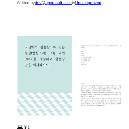
Written by
dev@agentsoft.co.kr
in
Uncategorized
목차