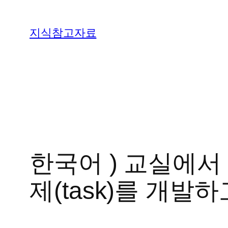
콘
텐
지식참고자료
츠
로
바
로
가
기
한국어 ) 교실에서
제(task)를 개