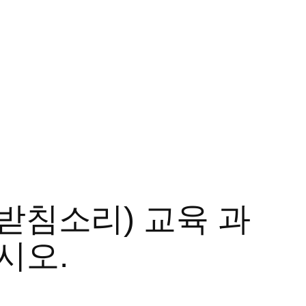
(받침소리) 교육 과
시오.