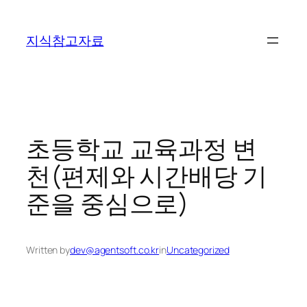
콘
텐
지식참고자료
츠
로
바
로
가
기
초등학교 교육과정 변
천(편제와 시간배당 기
준을 중심으로)
Written by
dev@agentsoft.co.kr
in
Uncategorized