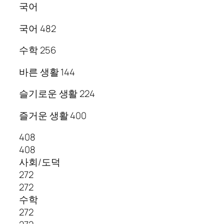
국어
국어 482
수학 256
바른 생활 144
슬기로운 생활 224
즐거운 생활 400
408
408
사회/도덕
272
272
수학
272