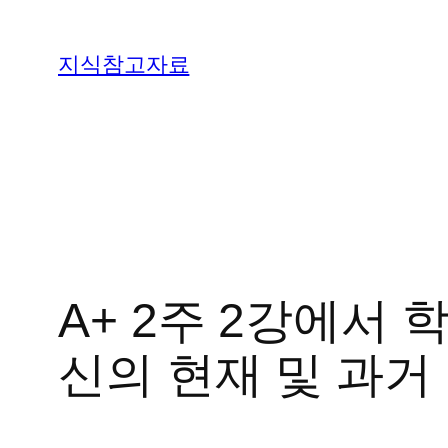
콘
텐
지식참고자료
츠
로
바
로
가
기
A+ 2주 2강에서
신의 현재 및 과거