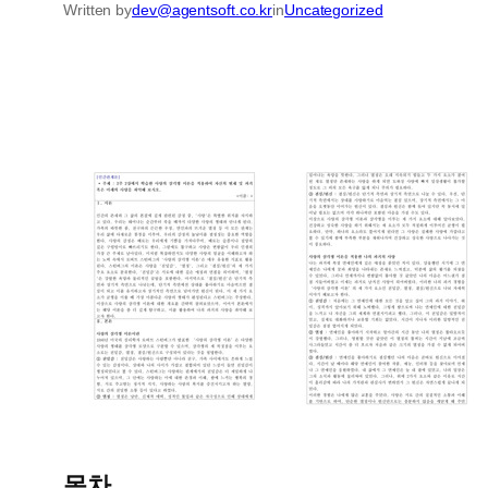
Written by
dev@agentsoft.co.kr
in
Uncategorized
목차