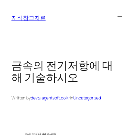
콘
텐
지식참고자료
츠
로
바
로
가
기
금속의 전기저항에 대
해 기술하시오
Written by
dev@agentsoft.co.kr
in
Uncategorized