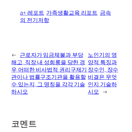
a+ 레포트
가족생활교육 리포트
금속
의 전기저항
←
근로자가 임금체불과 부당
노인기의 영
해고, 직장 내 성희롱을 당한 경
양적 특징과
우 어떠한 비사법적 권리구제기
장수인, 장수
관이나 법률구조기관을 활용할
비결은 무엇
수 있는지, 그 명칭을 각각 기술
인지 기술하
하시오
시오
→
코멘트