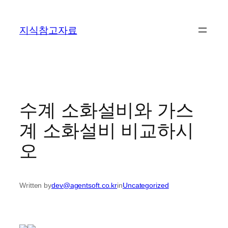
콘
텐
지식참고자료
츠
로
바
로
가
기
수계 소화설비와 가스
계 소화설비 비교하시
오
Written by
dev@agentsoft.co.kr
in
Uncategorized