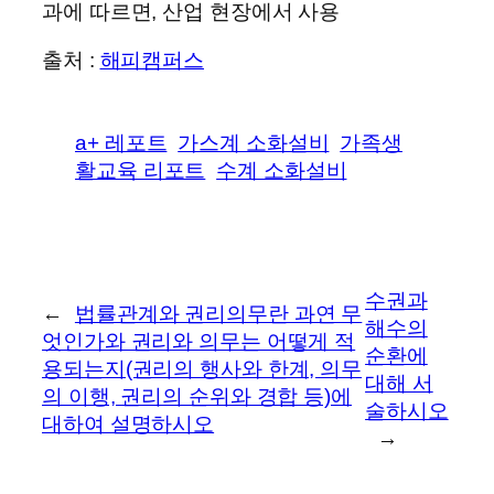
과에 따르면, 산업 현장에서 사용
출처 :
해피캠퍼스
a+ 레포트
가스계 소화설비
가족생
활교육 리포트
수계 소화설비
수권과
←
법률관계와 권리의무란 과연 무
해수의
엇인가와 권리와 의무는 어떻게 적
순환에
용되는지(권리의 행사와 한계, 의무
대해 서
의 이행, 권리의 순위와 경합 등)에
술하시오
대하여 설명하시오
→