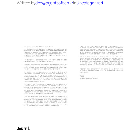
Written by
dev@agentsoft.co.kr
in
Uncategorized
목차