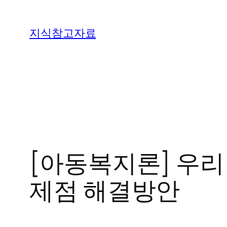
콘
텐
지식참고자료
츠
로
바
로
가
기
[아동복지론] 우리
제점 해결방안