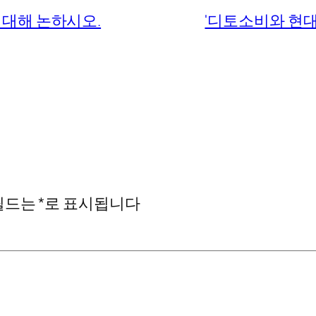
 대해 논하시오.
'디토소비와 현대인
필드는
*
로 표시됩니다