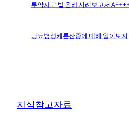
투약사고 법 윤리 사례보고서 A+++
당뇨병성케톤산증에 대해 알아보자
지식참고자료