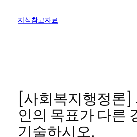
콘
텐
지식참고자료
츠
로
바
로
가
기
[사회복지행정론]
인의 목표가 다른
기술하시오.