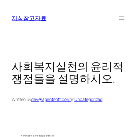
콘
텐
지식참고자료
츠
로
바
로
가
기
사회복지실천의 윤리적
쟁점들을 설명하시오.
Written by
dev@agentsoft.co.kr
in
Uncategorized