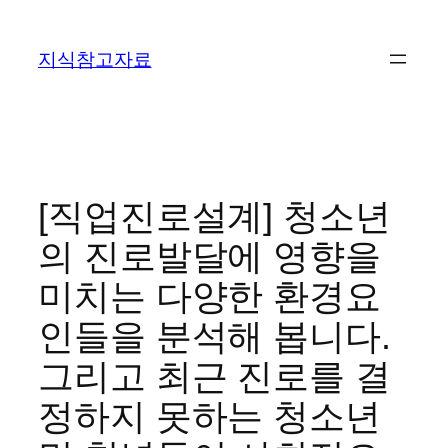
콘
텐
지식참고자료
츠
로
바
로
가
기
[직업진로설계] 청소년
의 진로발달에 영향을
미치는 다양한 환경요
인들을 분석해 봅니다.
그리고 최근 진로를 결
정하지 못하는 청소년