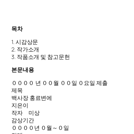
목차
1. 시감상문
2. 작가소개
3. 작품소개 및 참고문헌
본문내용
００００ 년 ００월 ００일 ０요일 제출
제목
백사장 홍료변에
지은이
작자 미상
감상기간
００００년 ０월～０일