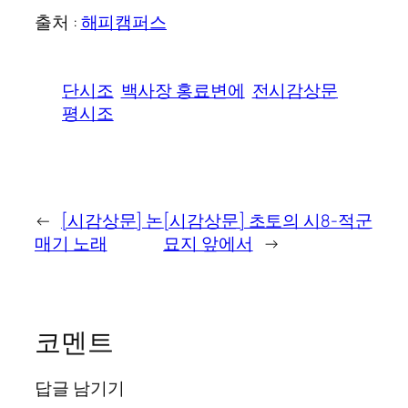
출처 :
해피캠퍼스
단시조
백사장 홍료변에
전시감상문
평시조
←
[시감상문] 논
[시감상문] 초토의 시8-적군
매기 노래
묘지 앞에서
→
코멘트
답글 남기기