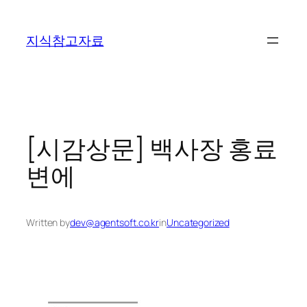
콘
텐
지식참고자료
츠
로
바
로
가
기
[시감상문] 백사장 홍료
변에
Written by
dev@agentsoft.co.kr
in
Uncategorized