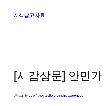
콘
텐
지식참고자료
츠
로
바
로
가
기
[시감상문] 안민가
Written by
dev@agentsoft.co.kr
in
Uncategorized