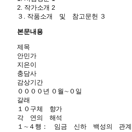
2. 작가소개 2
３. 작품소개 및 참고문헌 ３
본문내용
제목
안민가
지은이
충담사
감상기간
００００년 ０월∼０일
갈래
１０구체 향가
각 연의 해석
１∼４행： 임금 신하 백성의 관계