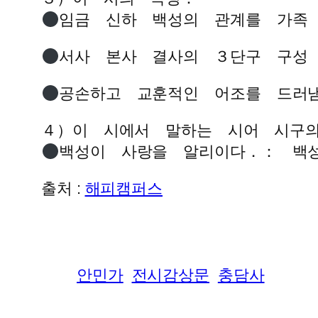
임금 신하 백성의 관계를 가족
서사 본사 결사의 ３단구 구성
공손하고 교훈적인 어조를 드러
４）이 시에서 말하는 시어 시구
백성이 사랑을 알리이다．： 백
출처 :
해피캠퍼스
안민가
전시감상문
충담사