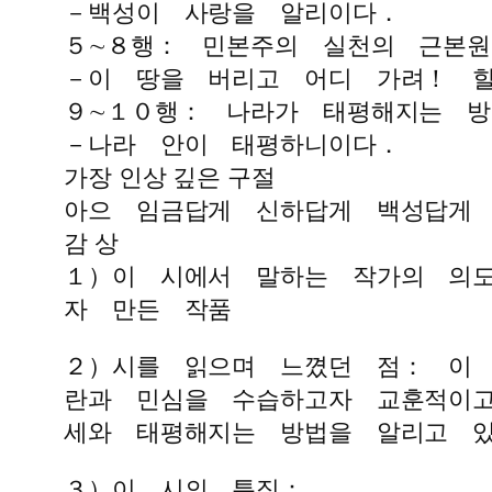
－백성이 사랑을 알리이다．
５∼８행： 민본주의 실천의 근본원
－이 땅을 버리고 어디 가려！ 
９∼１０행： 나라가 태평해지는 방
－나라 안이 태평하니이다．
가장 인상 깊은 구절
아으 임금답게 신하답게 백성답게
감 상
１）이 시에서 말하는 작가의 의
자 만든 작품
２）시를 읽으며 느꼈던 점： 이
란과 민심을 수습하고자 교훈적이
세와 태평해지는 방법을 알리고 
３）이 시의 특징：