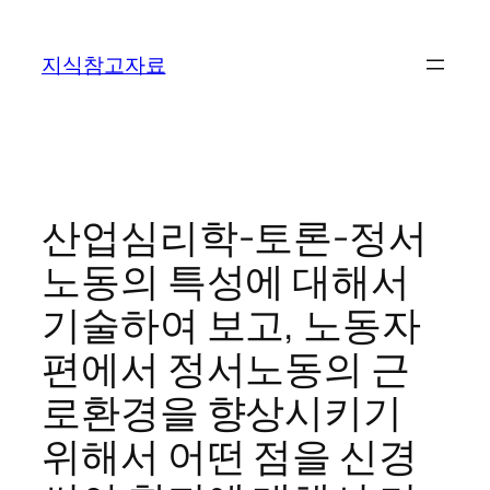
콘
텐
지식참고자료
츠
로
바
로
가
기
산업심리학-토론-정서
노동의 특성에 대해서
기술하여 보고, 노동자
편에서 정서노동의 근
로환경을 향상시키기
위해서 어떤 점을 신경