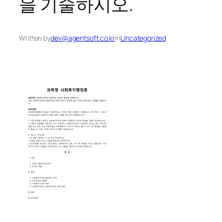
을 기술하시오.
Written by
dev@agentsoft.co.kr
in
Uncategorized