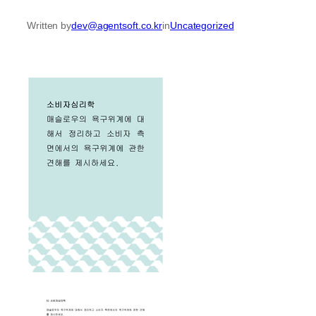
Written by
dev@agentsoft.co.kr
in
Uncategorized