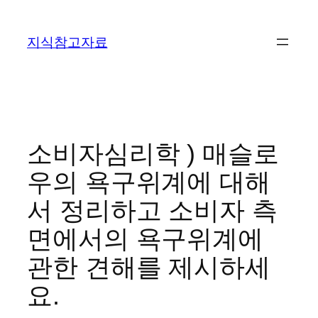
콘
텐
지식참고자료
츠
로
바
로
가
기
소비자심리학 ) 매슬로
우의 욕구위계에 대해
서 정리하고 소비자 측
면에서의 욕구위계에
관한 견해를 제시하세
요.