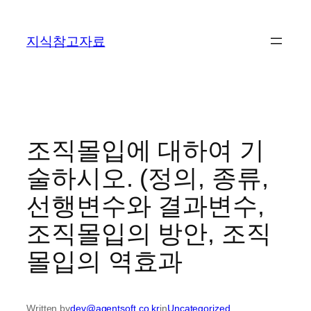
콘
텐
지식참고자료
츠
로
바
로
가
기
조직몰입에 대하여 기
술하시오. (정의, 종류,
선행변수와 결과변수,
조직몰입의 방안, 조직
몰입의 역효과
Written by
dev@agentsoft.co.kr
in
Uncategorized