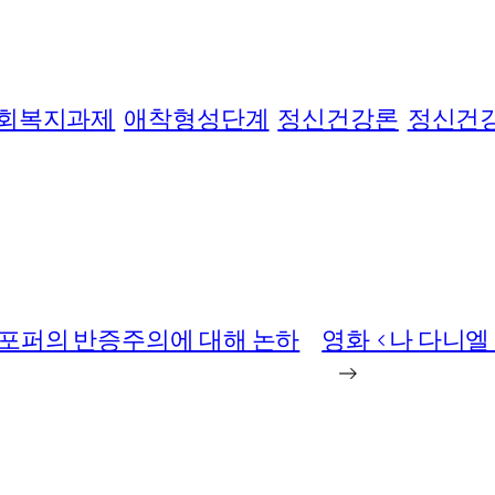
회복지과제
애착형성단계
정신건강론
정신건
 포퍼의 반증주의에 대해 논하
영화 <나 다니
→