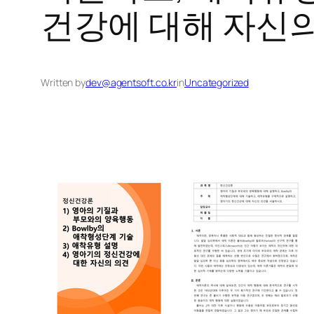
건강에 대해 자신
Written by
dev@agentsoft.co.kr
in
Uncategorized