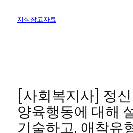
콘
텐
지식참고자료
츠
로
바
로
가
기
[사회복지사] 정신
양육행동에 대해 설
기술하고, 애착유