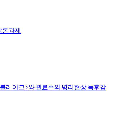
강론과제
엘 블레이크>와 관료주의 병리현상 독후감