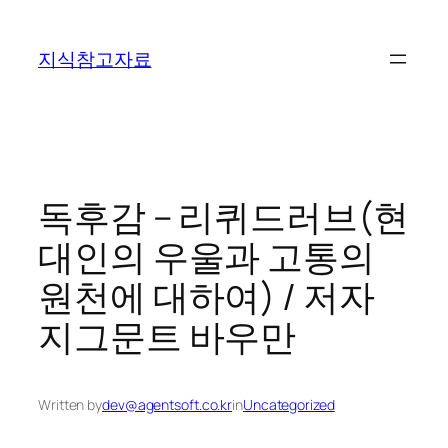
콘
텐
지식참고자료
츠
로
바
로
가
기
독후감 – 리퀴드러브(현
대인의 우울과 고통의
원천에 대하여) / 저자
지그문트 바우만
Written by
dev@agentsoft.co.kr
in
Uncategorized