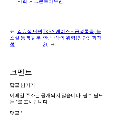
사회
지그문트바우만
←
김유정 단편
TKRA 케이스 – 급성통증, 불
소설 동백꽃 분
안, 낙상의 위험(진단3, 과정
석
2)
→
코멘트
답글 남기기
이메일 주소는 공개되지 않습니다.
필수 필드
는
*
로 표시됩니다
댓글
*