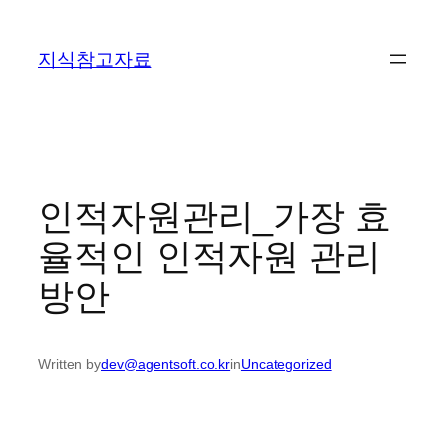
콘
텐
지식참고자료
츠
로
바
로
가
기
인적자원관리_가장 효
율적인 인적자원 관리
방안
Written by
dev@agentsoft.co.kr
in
Uncategorized