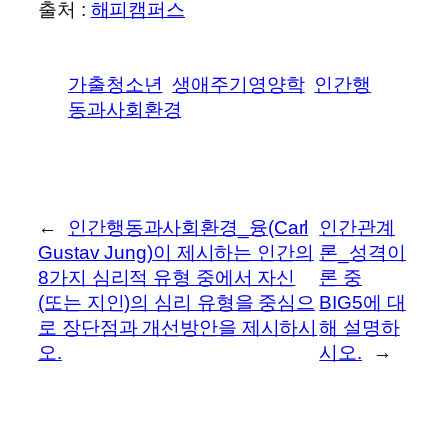
출처 :
해피캠퍼스
가출청소년
생애주기영양학
인간행
동과사회환경
←
인간행동과사회환경_융(Carl
인간관계
Gustav Jung)이 제시하는 인간의
론_성격이
8가지 심리적 유형 중에서 자신
론 중
(또는 지인)의 심리 유형을 중심으
BIG5에 대
로 장단점과 개선방안을 제시하시
해 설명하
오.
시오.
→