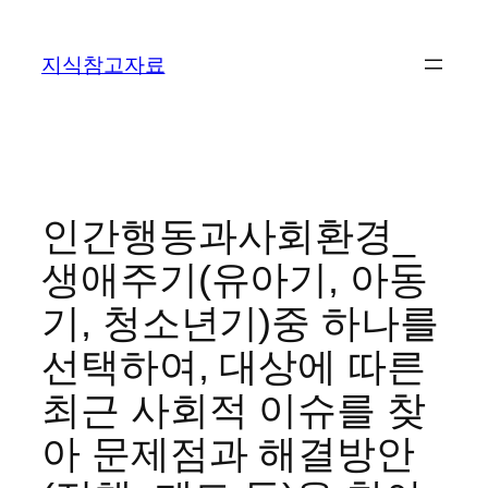
콘
텐
지식참고자료
츠
로
바
로
가
기
인간행동과사회환경_
생애주기(유아기, 아동
기, 청소년기)중 하나를
선택하여, 대상에 따른
최근 사회적 이슈를 찾
아 문제점과 해결방안