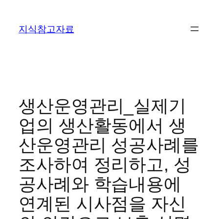
콘
텐
지식참고자료
츠
로
바
로
가
기
생산운영관리_실제기
업의 생산활동에서 생
산운영관리 성공사례를
조사하여 정리하고, 성
공사례와 학습내용에
연계된 시사점을 자신