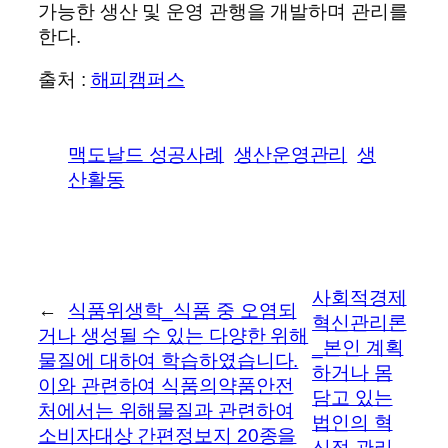
가능한 생산 및 운영 관행을 개발하며 관리를
한다.
출처 :
해피캠퍼스
맥도날드 성공사례
생산운영관리
생
산활동
사회적경제
←
식품위생학_식품 중 오염되
혁신관리론
거나 생성될 수 있는 다양한 위해
_본인 계획
물질에 대하여 학습하였습니다.
하거나 몸
이와 관련하여 식품의약품안전
담고 있는
처에서는 위해물질과 관련하여
법인의 혁
소비자대상 간편정보지 20종을
신적 관리