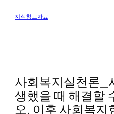
콘
텐
지식참고자료
츠
로
바
로
가
기
사회복지실천론_사
생했을 때 해결할 
오. 이후 사회복