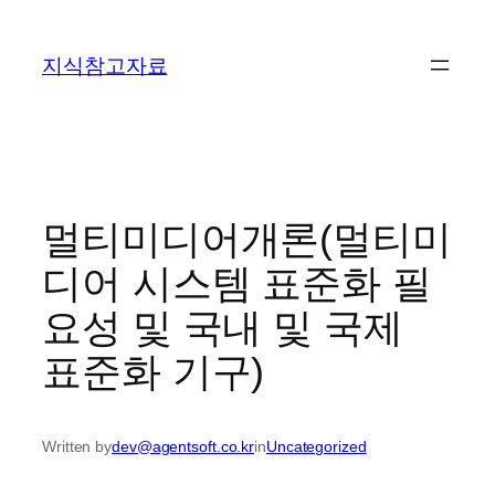
콘
텐
지식참고자료
츠
로
바
로
가
기
멀티미디어개론(멀티미
디어 시스템 표준화 필
요성 및 국내 및 국제
표준화 기구)
Written by
dev@agentsoft.co.kr
in
Uncategorized