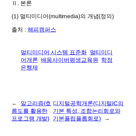
Ⅱ. 본론
(1) 멀티미디어(multimedia)의 개념(정의)
출처 :
해피캠퍼스
멀티미디어 시스템 표준화
멀티미디
어개론
배움사이버평생교육원
학점
은행제
←
알고리즘(흐
디지털공학개론(디지털IC의
름도를 활용한
기본 특성, 조합논리회로와
프로그램 개발)
기본플립플롭회로)
→