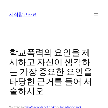
콘
텐
지식참고자료
츠
로
바
로
가
기
학교폭력의 요인을 제
시하고 자신이 생각하
는 가장 중요한 요인을
타당한 근거를 들어 서
술하시오
Written by
dev@agentsoft.co.kr
in
Uncategorized