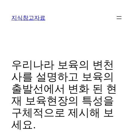
콘
텐
지식참고자료
츠
로
바
로
가
기
우리나라 보육의 변천
사를 설명하고 보육의
출발선에서 변화 된 현
재 보육현장의 특성을
구체적으로 제시해 보
세요.