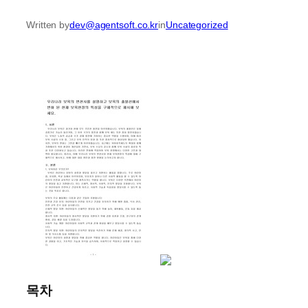
Written by
dev@agentsoft.co.kr
in
Uncategorized
목차