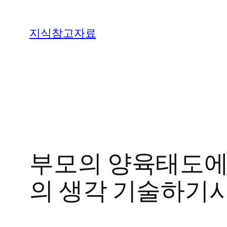
콘
텐
지식참고자료
츠
로
바
로
가
기
부모의 양육태도에
의 생각 기술하기시