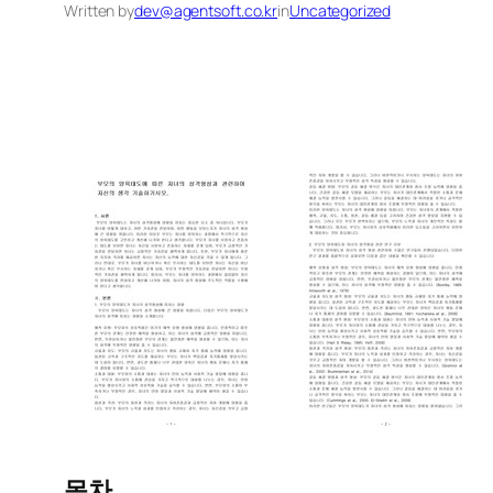
Written by
dev@agentsoft.co.kr
in
Uncategorized
목차