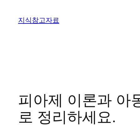
콘
텐
지식참고자료
츠
로
바
로
가
기
피아제 이론과 아
로 정리하세요.