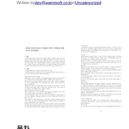
Written by
dev@agentsoft.co.kr
in
Uncategorized
목차