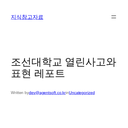
콘
텐
지식참고자료
츠
로
바
로
가
기
조선대학교 열린사고와
표현 레포트
Written by
dev@agentsoft.co.kr
in
Uncategorized