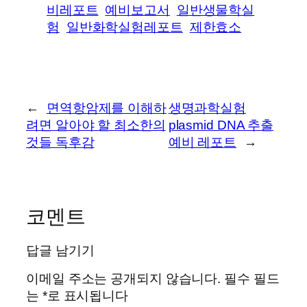
비레포트
예비보고서
일반생물학실
험
일반화학실험레포트
제한효소
←
면역항암제를 이해하
생명과학실험
려면 알아야 할 최소한의
plasmid DNA 추출
것들 독후감
예비 레포트
→
코멘트
답글 남기기
이메일 주소는 공개되지 않습니다.
필수 필드
는
*
로 표시됩니다