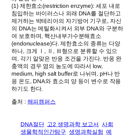
(1) 제한효소(restriction enzyme): 세포 내로
침입하는 바이러스나 외래 DNA를 절단하고
제거하는 박테리아의 자기방어 기구로, 자신
의 DNA는 메틸화시켜서 외부 DNA와 구분하
여 보호하며, 핵산내부가수분해효소
(endonuclease)다. 제한효소의 종류는 다양
하나, 크게 Ⅰ, Ⅱ, Ⅲ형으로 분류할 수 있으
며, 각기 알맞은 반응 조건을 가진다. 반응 완
충액의 경우 염의 농도에 따라서 low,
medium, high salt buffer로 나뉘며, pH나 반
응 온도, DNA와 효소의 양 등이 변수로 작용
하기도 한다.
출처 :
해피캠퍼스
DNA절단
고2 생명과학 보고서
사회
생물학적인간탐구
생명과학실험
예