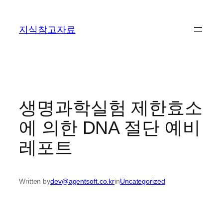
콘
텐
지식참고자료
츠
로
바
로
가
기
생명과학실험 제한효소
에 의한 DNA 절단 예비
레포트
Written by
dev@agentsoft.co.kr
in
Uncategorized