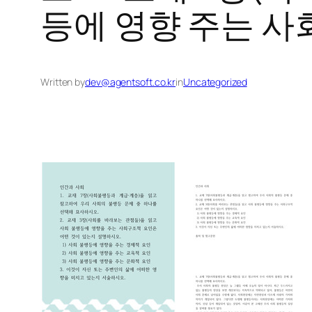
등에 영향 주는 
Written by
dev@agentsoft.co.kr
in
Uncategorized