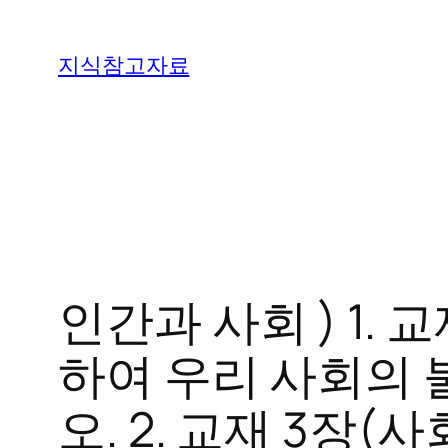
콘
텐
지식참고자료
츠
로
바
로
가
기
인간과 사회 ) 1.
하여 우리 사회의 
오. 2. 교재 3장