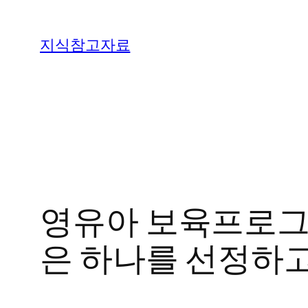
콘
텐
지식참고자료
츠
로
바
로
가
기
영유아 보육프로그
은 하나를 선정하