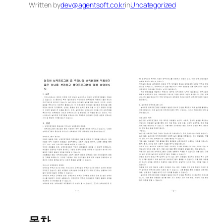
Written by
dev@agentsoft.co.kr
in
Uncategorized
목차