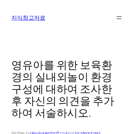
콘
텐
지식참고자료
츠
로
바
로
가
기
영유아를 위한 보육환
경의 실내외놀이 환경
구성에 대하여 조사한
후 자신의 의견을 추가
하여 서술하시오.
Written by
dev@agentsoft.co.kr
in
Uncategorized